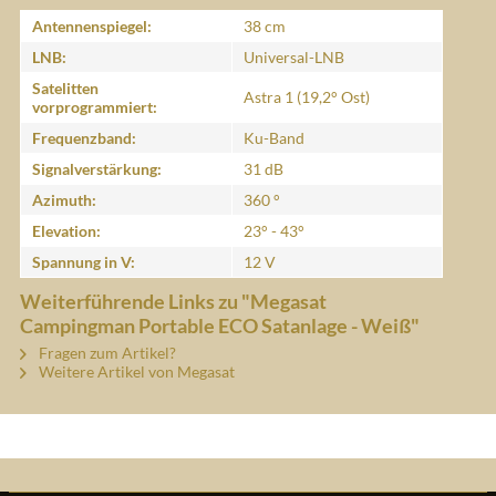
Antennenspiegel:
38 cm
LNB:
Universal-LNB
Satelitten
Astra 1 (19,2° Ost)
vorprogrammiert:
Frequenzband:
Ku-Band
Signalverstärkung:
31 dB
Azimuth:
360 °
Elevation:
23° - 43°
Spannung in V:
12 V
Weiterführende Links zu "Megasat
Campingman Portable ECO Satanlage - Weiß"
Fragen zum Artikel?
Weitere Artikel von Megasat