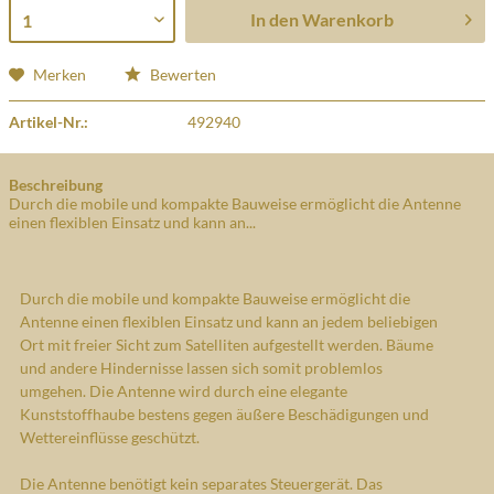
In den
Warenkorb
Merken
Bewerten
Artikel-Nr.:
492940
Beschreibung
Durch die mobile und kompakte Bauweise ermöglicht die Antenne
einen flexiblen Einsatz und kann an...
Durch die mobile und kompakte Bauweise ermöglicht die
Antenne einen flexiblen Einsatz und kann an jedem beliebigen
Ort mit freier Sicht zum Satelliten aufgestellt werden. Bäume
und andere Hindernisse lassen sich somit problemlos
umgehen. Die Antenne wird durch eine elegante
Kunststoffhaube bestens gegen äußere Beschädigungen und
Wettereinflüsse geschützt.
Die Antenne benötigt kein separates Steuergerät. Das