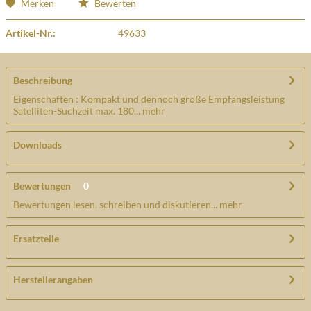
Merken
Bewerten
Artikel-Nr.:
49633
Beschreibung
Eigenschaften : Kompakt und dennoch große Empfangsleistung
Satelliten-Suchzeit max. 180...
mehr
Downloads
Bewertungen
0
Bewertungen lesen, schreiben und diskutieren...
mehr
Ersatzteile
Herstellerangaben