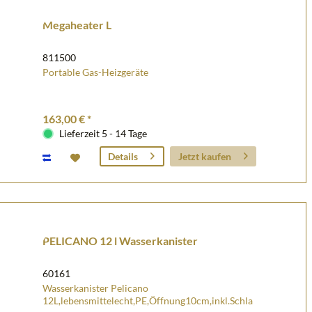
Megaheater L
811500
Portable Gas-Heizgeräte
163,00 € *
Lieferzeit 5 - 14 Tage
Jetzt kaufen
Details
PELICANO 12 l Wasserkanister
60161
Wasserkanister Pelicano
12L,lebensmittelecht,PE,Öffnung10cm,inkl.Schla