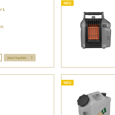
NEU
r L
tik
Jetzt kaufen
NEU