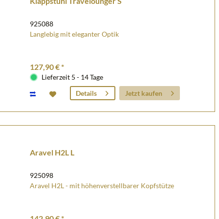
Klappstuhl Travelounger S
925088
Langlebig mit eleganter Optik
127,90 € *
Lieferzeit 5 - 14 Tage
Jetzt kaufen
Details
Aravel H2L L
925098
Aravel H2L - mit höhenverstellbarer Kopfstütze
142,90 € *