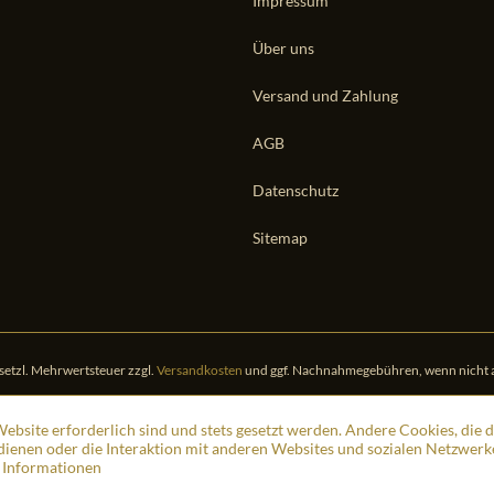
Impressum
Über uns
Versand und Zahlung
AGB
Datenschutz
Sitemap
gesetzl. Mehrwertsteuer zzgl.
Versandkosten
und ggf. Nachnahmegebühren, wenn nicht 
ebsite erforderlich sind und stets gesetzt werden. Andere Cookies, die 
ienen oder die Interaktion mit anderen Websites und sozialen Netzwerk
 Informationen