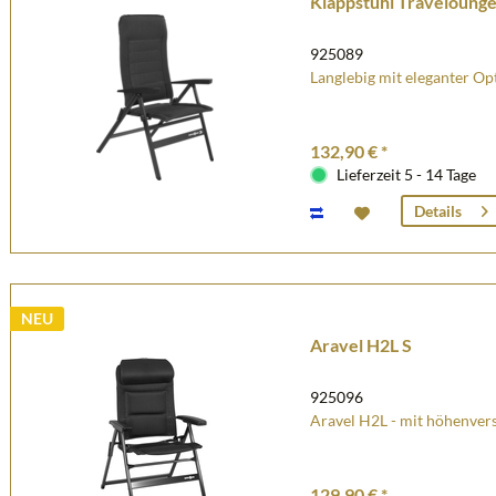
Klappstuhl Traveloung
925089
Langlebig mit eleganter Op
132,90 € *
Lieferzeit 5 - 14 Tage
Details
NEU
Aravel H2L S
925096
Aravel H2L - mit höhenvers
129,90 € *