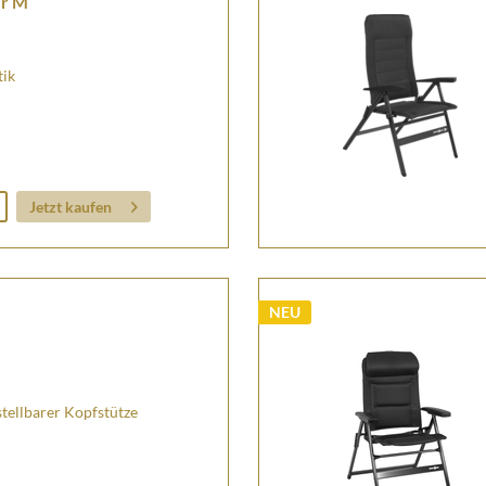
er M
tik
Jetzt kaufen
NEU
tellbarer Kopfstütze