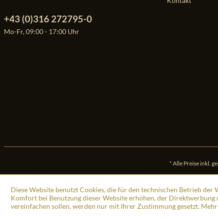
Kontakt
+43 (0)316 272795-0
Mo-Fr, 09:00 - 17:00 Uhr
* Alle Preise inkl. 
Diese Website benutzt Cookies, die für den technischen Betrieb der W
Komfort bei Benutzung dieser Website erhöhen, der Direktwerbung d
vereinfachen sollen, werden nur mit Ihrer Zustimmung gesetzt.
Mehr