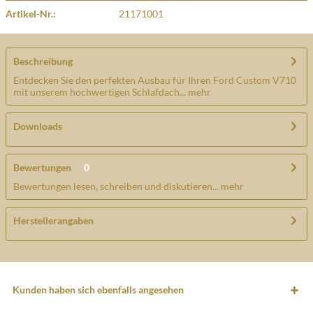
Artikel-Nr.:
21171001
Beschreibung
Entdecken Sie den perfekten Ausbau für Ihren Ford Custom V710
mit unserem hochwertigen Schlafdach...
mehr
Downloads
Bewertungen
0
Bewertungen lesen, schreiben und diskutieren...
mehr
Herstellerangaben
Kunden haben sich ebenfalls angesehen